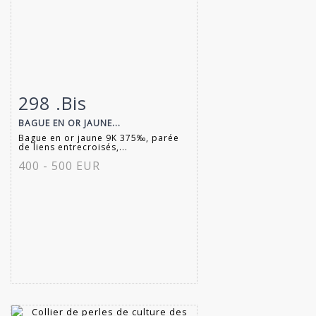
298 .Bis
Fiche détaillée
Zoom
BAGUE EN OR JAUNE...
Bague en or jaune 9K 375‰, parée
de liens entrecroisés,...
400 - 500 EUR