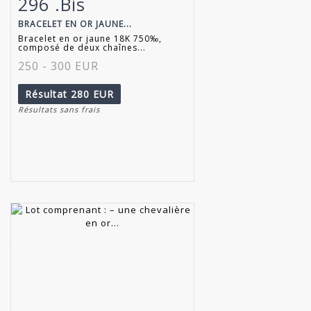
296 .Bis
Fiche détaillée
Zoom
BRACELET EN OR JAUNE...
Bracelet en or jaune 18K 750‰,
composé de deux chaînes...
250 - 300 EUR
Résultat
280 EUR
Résultats sans frais