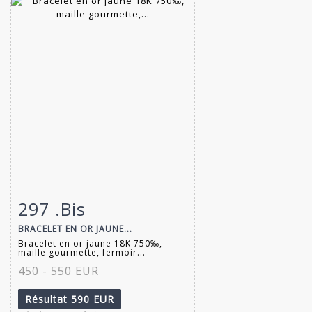
297 .Bis
Fiche détaillée
Zoom
BRACELET EN OR JAUNE...
Bracelet en or jaune 18K 750‰,
maille gourmette, fermoir...
450 - 550 EUR
Résultat
590 EUR