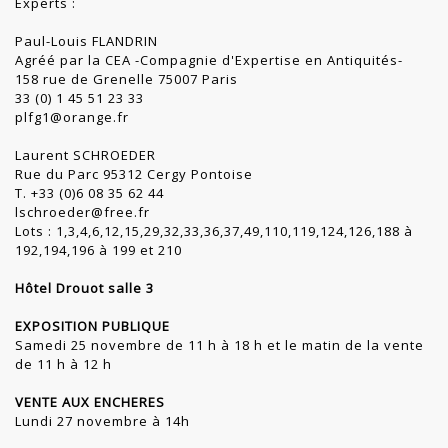
Experts :
Paul-Louis FLANDRIN
Agréé par la CEA -Compagnie d'Expertise en Antiquités-
158 rue de Grenelle 75007 Paris
33 (0) 1 45 51 23 33
plfg1@orange.fr
Laurent SCHROEDER
Rue du Parc 95312 Cergy Pontoise
T. +33 (0)6 08 35 62 44
lschroeder@free.fr
Lots : 1,3,4,6,12,15,29,32,33,36,37,49,110,119,124,126,188 à
192,194,196 à 199 et 210
Hôtel Drouot salle 3
EXPOSITION PUBLIQUE
Samedi 25 novembre de 11 h à 18 h et le matin de la vente
de 11 h à 12 h
VENTE AUX ENCHERES
Lundi 27 novembre à 14h