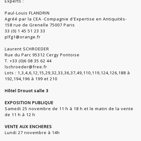
Experts :
Paul-Louis FLANDRIN
Agréé par la CEA -Compagnie d'Expertise en Antiquités-
158 rue de Grenelle 75007 Paris
33 (0) 1 45 51 23 33
plfg1@orange.fr
Laurent SCHROEDER
Rue du Parc 95312 Cergy Pontoise
T. +33 (0)6 08 35 62 44
lschroeder@free.fr
Lots : 1,3,4,6,12,15,29,32,33,36,37,49,110,119,124,126,188 à
192,194,196 à 199 et 210
Hôtel Drouot salle 3
EXPOSITION PUBLIQUE
Samedi 25 novembre de 11 h à 18 h et le matin de la vente
de 11 h à 12 h
VENTE AUX ENCHERES
Lundi 27 novembre à 14h