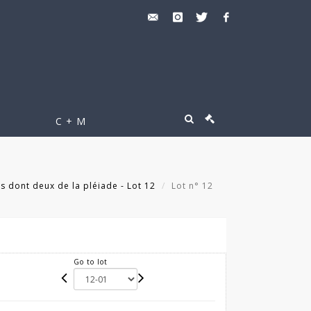
C + M
és dont deux de la pléiade - Lot 12
Lot n° 12
Go to lot