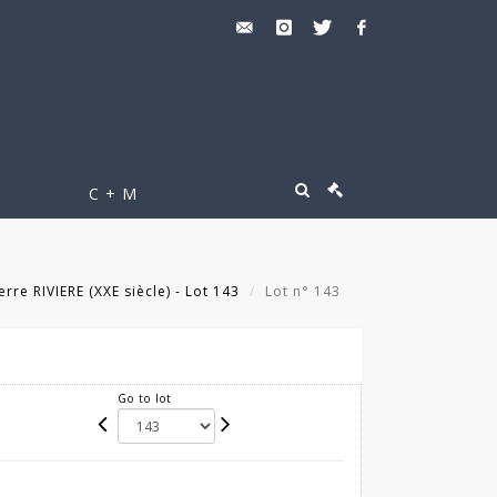
C + M
erre RIVIERE (XXE siècle) - Lot 143
Lot n° 143
Go to lot