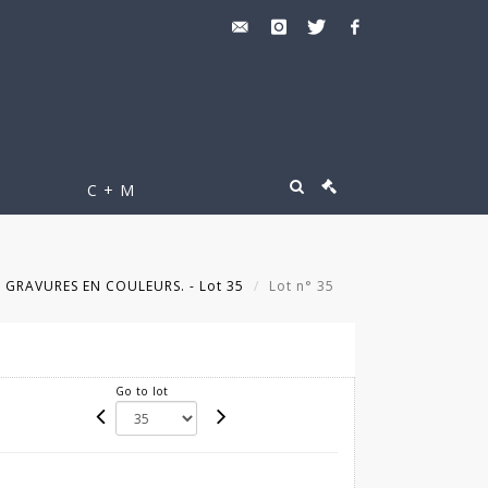
C + M
 GRAVURES EN COULEURS. - Lot 35
Lot n° 35
Go to lot