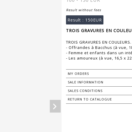
100 - 150 EUR
Result without fees
Result :
150EUR
TROIS GRAVURES EN COULEURS
TROIS GRAVURES EN COULEURS.
- Offrandes à Bacchus (à vue, 18
- Femme et enfants dans un intér
- Les amoureux (à vue, 16,5 x 22
MY ORDERS
SALE INFORMATION
SALES CONDITIONS
RETURN TO CATALOGUE