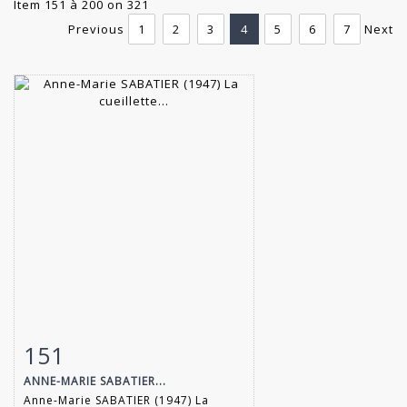
Item 151 à 200 on 321
Previous
1
2
3
4
5
6
7
Next
151
Item detail
Zoom
ANNE-MARIE SABATIER...
Anne-Marie SABATIER (1947) La