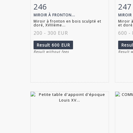
246
247
Item detail
Zoom
Ite
MIROIR À FRONTON...
MIROIR 
Miroir à fronton en bois sculpté et
Miroir 
doré, XVIIIème...
et doré,
200 - 300 EUR
600 -
Result
600 EUR
Resu
Result without fees
Result 