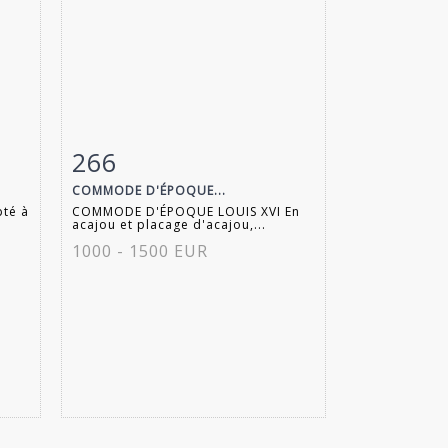
266
m
Item detail
Zoom
COMMODE D'ÉPOQUE...
pté à
COMMODE D'ÉPOQUE LOUIS XVI En
acajou et placage d'acajou,...
1000 - 1500 EUR