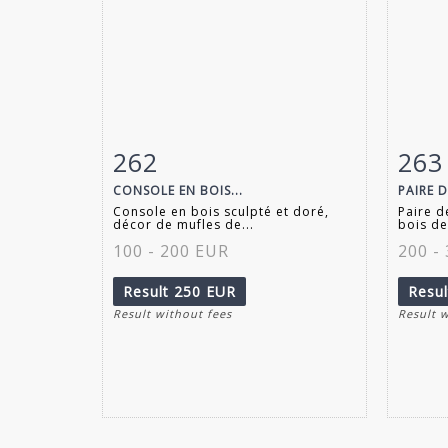
262
263
Item detail
Zoom
Ite
CONSOLE EN BOIS...
PAIRE D
Console en bois sculpté et doré,
Paire d
décor de mufles de...
bois de
100 - 200 EUR
200 -
Result
250 EUR
Resu
Result without fees
Result 