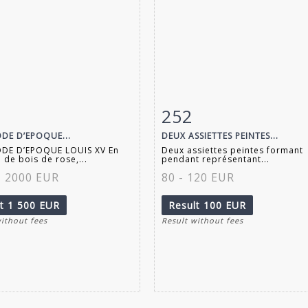
252
m detail
Zoom
Item detail
Zoo
E D’EPOQUE...
DEUX ASSIETTES PEINTES...
E D’EPOQUE LOUIS XV En
Deux assiettes peintes formant
 de bois de rose,...
pendant représentant...
- 2000 EUR
80 - 120 EUR
lt
1 500 EUR
Result
100 EUR
without fees
Result without fees