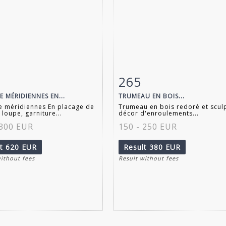
265
m detail
Zoom
Item detail
Zoo
E MÉRIDIENNES EN...
TRUMEAU EN BOIS...
e méridiennes En placage de
Trumeau en bois redoré et scul
 loupe, garniture...
décor d'enroulements...
 300 EUR
150 - 250 EUR
lt
620 EUR
Result
380 EUR
without fees
Result without fees