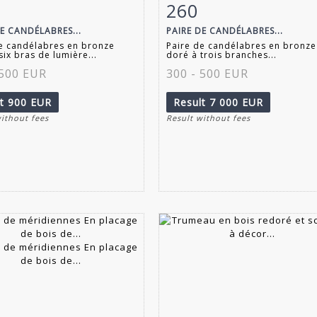
260
m detail
Zoom
Item detail
Zoo
DE CANDÉLABRES...
PAIRE DE CANDÉLABRES...
e candélabres en bronze
Paire de candélabres en bronze
six bras de lumière...
doré à trois branches...
 500 EUR
300 - 500 EUR
lt
900 EUR
Result
7 000 EUR
without fees
Result without fees