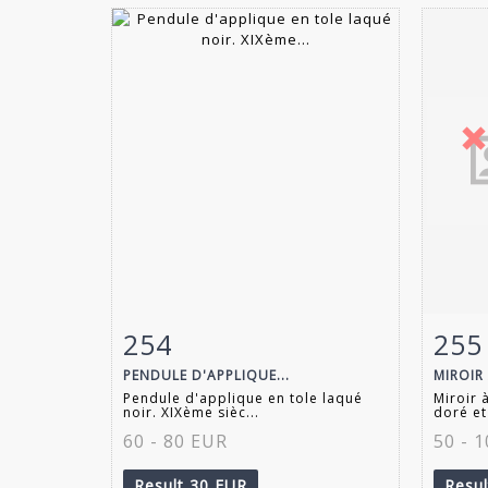
254
255
Item detail
Zoom
Ite
PENDULE D'APPLIQUE...
MIROIR
Pendule d'applique en tole laqué
Miroir 
noir. XIXème sièc...
doré et
60 - 80 EUR
50 - 
Result
30 EUR
Resu