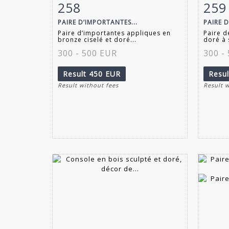
258
259
Item detail
Zoom
Ite
PAIRE D’IMPORTANTES...
PAIRE 
Paire d’importantes appliques en
Paire d
bronze ciselé et doré...
doré à 
300 - 500 EUR
300 -
Result
450 EUR
Resu
Result without fees
Result 