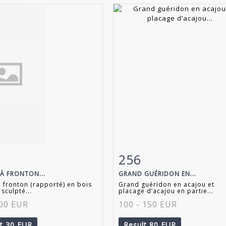
256
m detail
Zoom
Item detail
Zoo
 À FRONTON...
GRAND GUÉRIDON EN...
à fronton (rapporté) en bois
Grand guéridon en acajou et
 sculpté...
placage d’acajou en partie...
100 EUR
100 - 150 EUR
lt
30 EUR
Result
80 EUR