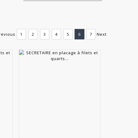
revious
1
2
3
4
5
6
7
Next