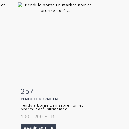
257
m
Item detail
Zoom
PENDULE BORNE EN...
Pendule borne En marbre noir et
bronze doré, surmontée...
100 - 200 EUR
Result
90 EUR