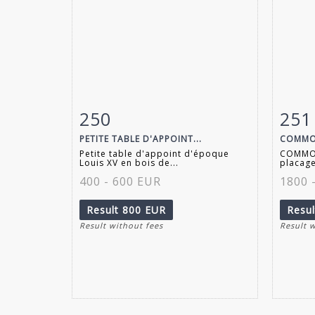
250
251
Item detail
Zoom
Ite
PETITE TABLE D'APPOINT...
COMMOD
Petite table d'appoint d'époque
COMMOD
Louis XV en bois de...
placage
400 - 600 EUR
1800 
Result
800 EUR
Resu
Result without fees
Result 