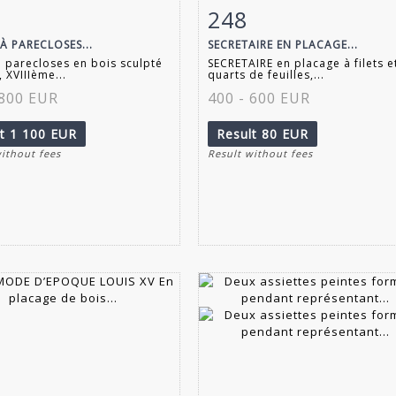
248
m detail
Zoom
Item detail
Zoo
À PARECLOSES...
SECRETAIRE EN PLACAGE...
à parecloses en bois sculpté
SECRETAIRE en placage à filets e
 XVIIIème...
quarts de feuilles,...
 800 EUR
400 - 600 EUR
lt
1 100 EUR
Result
80 EUR
without fees
Result without fees