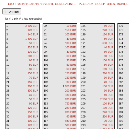
Crait + Müller (19/01/1970) VENTE GENERALISTE : TABLEAUX, SCULPTURES, MOBILIE
lot n° / prix (* : lots regroupés)
1
2 800 EUR
90
10 EUR
184
80 EUR
270
2
120 EUR
91
150 EUR
185
220 EUR
271
3
140 EUR
92
100 EUR
186
130 EUR
272
4
1 500 EUR
93
40 EUR
187
50 EUR
273
5
50 EUR
94
100 EUR
191
630 EUR
274
6
220 EUR
95
100 EUR
192
40 EUR
274 01
7
130 EUR
99
40 EUR
193
80 EUR
275
8
600 EUR
100
60 EUR
194
80 EUR
276
9
60 EUR
101
30 EUR
195
150 EUR
277
10
80 EUR
102
50 EUR
196
80 EUR
278
18
80 EUR
103
50 EUR
197
180 EUR
279
19
150 EUR
104
150 EUR
198
280 EUR
280
20
70 EUR
105
150 EUR
199
50 EUR
281
21
150 EUR
106
60 EUR
200
40 EUR
282
22
400 EUR
108
1 050 EUR
201
130 EUR
283
23
350 EUR
109
200 EUR
203
30 EUR
284
24
40 EUR
111
180 EUR
204
60 EUR
285
25
50 EUR
112
280 EUR
205
2 500 EUR
286
26
60 EUR
113
750 EUR
206
120 EUR
287
28
120 EUR
114
280 EUR
207
100 EUR
288
29
150 EUR
115
280 EUR
208
220 EUR
289
30
160 EUR
116
90 EUR
209
220 EUR
290
31
100 EUR
117
450 EUR
210
30 EUR
291
32
120 EUR
118
500 EUR
213
250 EUR
292