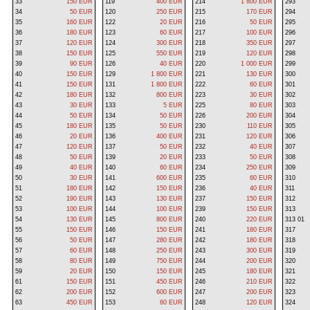
33
150 EUR
119
400 EUR
214
1 800 EUR
293
34
50 EUR
120
250 EUR
215
170 EUR
294
35
160 EUR
122
20 EUR
216
50 EUR
295
36
180 EUR
123
60 EUR
217
100 EUR
296
37
120 EUR
124
300 EUR
218
350 EUR
297
38
150 EUR
125
550 EUR
219
120 EUR
298
39
90 EUR
126
40 EUR
220
1 000 EUR
299
40
150 EUR
129
1 800 EUR
221
130 EUR
300
41
150 EUR
131
1 800 EUR
222
60 EUR
301
42
180 EUR
132
800 EUR
223
30 EUR
302
43
30 EUR
133
5 EUR
225
80 EUR
303
44
50 EUR
134
50 EUR
226
200 EUR
304
45
180 EUR
135
50 EUR
230
110 EUR
305
46
20 EUR
136
400 EUR
231
120 EUR
306
47
120 EUR
137
50 EUR
232
40 EUR
307
48
50 EUR
139
20 EUR
233
50 EUR
308
49
40 EUR
140
60 EUR
234
250 EUR
309
50
30 EUR
141
600 EUR
235
60 EUR
310
51
180 EUR
142
150 EUR
236
40 EUR
311
52
190 EUR
143
130 EUR
237
150 EUR
312
53
100 EUR
144
100 EUR
239
150 EUR
313
54
130 EUR
145
800 EUR
240
220 EUR
313 01
55
150 EUR
146
150 EUR
241
180 EUR
317
56
50 EUR
147
280 EUR
242
180 EUR
318
57
60 EUR
148
250 EUR
243
300 EUR
319
58
80 EUR
149
750 EUR
244
200 EUR
320
59
20 EUR
150
150 EUR
245
180 EUR
321
61
150 EUR
151
450 EUR
246
210 EUR
322
62
200 EUR
152
600 EUR
247
200 EUR
323
63
450 EUR
153
60 EUR
248
120 EUR
324