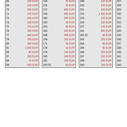
65
100 EUR
154
20 EUR
249
120 EUR
327
69
180 EUR
155
30 EUR
250
100 EUR
328
70
180 EUR
157
600 EUR
251
100 EUR
329
71
150 EUR
159
680 EUR
252
1 600 EUR
330
73
400 EUR
160
200 EUR
253
220 EUR
331
74
160 EUR
162
30 EUR
254
100 EUR
332
75
220 EUR
163
60 EUR
257
150 EUR
333
76
300 EUR
164
200 EUR
261
600 EUR
334
77
380 EUR
168
300 EUR
262 01
80 EUR
335
79
350 EUR
169
250 EUR
263
250 EUR
336
80
500 EUR
171
50 EUR
264
80 EUR
337
81
1 500 EUR
178
10 EUR
265
60 EUR
338
84
60 EUR
179
100 EUR
266
350 EUR
339
87
200 EUR
180
180 EUR
267
100 EUR
341
88
15 EUR
181
350 EUR
268
400 EUR
342
89
400 EUR
183 01
80 EUR
269
350 EUR
344