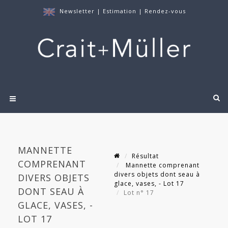
Newsletter
|
Estimation
|
Rendez-vous
MANNETTE
Résultat
COMPRENANT
Mannette comprenant
divers objets dont seau à
DIVERS OBJETS
glace, vases, - Lot 17
DONT SEAU À
Lot n° 17
GLACE, VASES, -
LOT 17