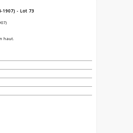
-1907) - Lot 73
907)
n haut.