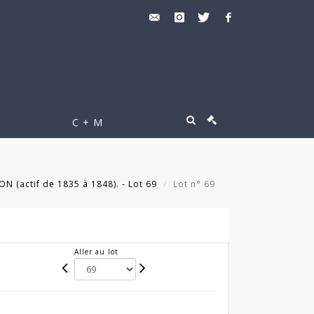
C + M
 (actif de 1835 à 1848). - Lot 69
Lot n° 69
Aller au lot