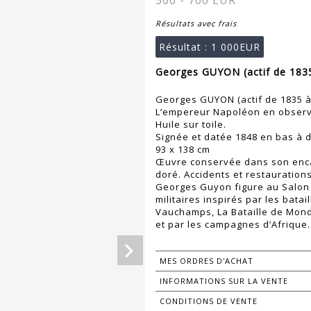
500 - 700 EUR
Résultats avec frais
Résultat :
1 000EUR
Georges GUYON (actif de 1835
Georges GUYON (actif de 1835 à
L’empereur Napoléon en observa
Huile sur toile.
Signée et datée 1848 en bas à d
93 x 138 cm
Œuvre conservée dans son encad
doré. Accidents et restaurations
Georges Guyon figure au Salon 
militaires inspirés par les bata
Vauchamps, La Bataille de Mondo
et par les campagnes d’Afrique.
MES ORDRES D'ACHAT
INFORMATIONS SUR LA VENTE
CONDITIONS DE VENTE