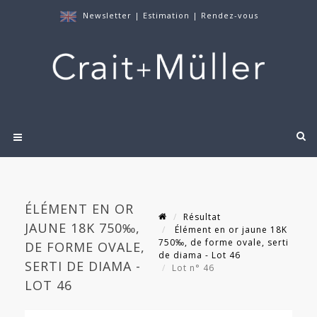
Newsletter
|
Estimation
|
Rendez-vous
ÉLÉMENT EN OR
Résultat
JAUNE 18K 750‰,
Élément en or jaune 18K
750‰, de forme ovale, serti
DE FORME OVALE,
de diama - Lot 46
SERTI DE DIAMA -
Lot n° 46
LOT 46