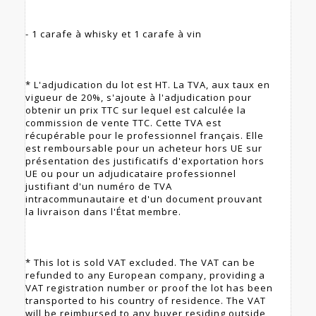
- 1 carafe à whisky et 1 carafe à vin
* L'adjudication du lot est HT. La TVA, aux taux en
vigueur de 20%, s'ajoute à l'adjudication pour
obtenir un prix TTC sur lequel est calculée la
commission de vente TTC. Cette TVA est
récupérable pour le professionnel français. Elle
est remboursable pour un acheteur hors UE sur
présentation des justificatifs d'exportation hors
UE ou pour un adjudicataire professionnel
justifiant d'un numéro de TVA
intracommunautaire et d'un document prouvant
la livraison dans l'État membre.
* This lot is sold VAT excluded. The VAT can be
refunded to any European company, providing a
VAT registration number or proof the lot has been
transported to his country of residence. The VAT
will be reimbursed to any buyer residing outside