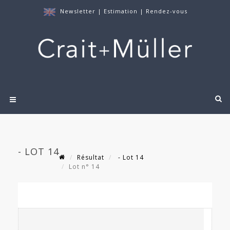
Newsletter
|
Estimation
|
Rendez-vous
- LOT 14
Résultat
- Lot 14
Lot n° 14