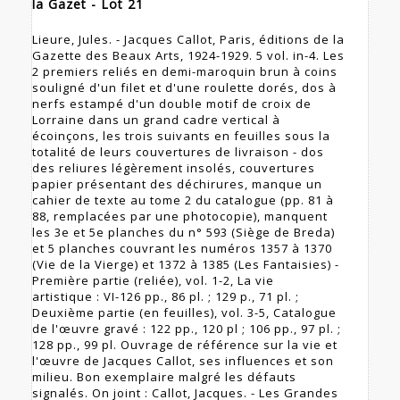
la Gazet - Lot 21
Lieure, Jules. - Jacques Callot, Paris, éditions de la
Gazette des Beaux Arts, 1924-1929. 5 vol. in-4. Les
2 premiers reliés en demi-maroquin brun à coins
souligné d'un filet et d'une roulette dorés, dos à
nerfs estampé d'un double motif de croix de
Lorraine dans un grand cadre vertical à
écoinçons, les trois suivants en feuilles sous la
totalité de leurs couvertures de livraison - dos
des reliures légèrement insolés, couvertures
papier présentant des déchirures, manque un
cahier de texte au tome 2 du catalogue (pp. 81 à
88, remplacées par une photocopie), manquent
les 3e et 5e planches du n° 593 (Siège de Breda)
et 5 planches couvrant les numéros 1357 à 1370
(Vie de la Vierge) et 1372 à 1385 (Les Fantaisies) -
Première partie (reliée), vol. 1-2, La vie
artistique : VI-126 pp., 86 pl. ; 129 p., 71 pl. ;
Deuxième partie (en feuilles), vol. 3-5, Catalogue
de l'œuvre gravé : 122 pp., 120 pl ; 106 pp., 97 pl. ;
128 pp., 99 pl. Ouvrage de référence sur la vie et
l'œuvre de Jacques Callot, ses influences et son
milieu. Bon exemplaire malgré les défauts
signalés. On joint : Callot, Jacques. - Les Grandes