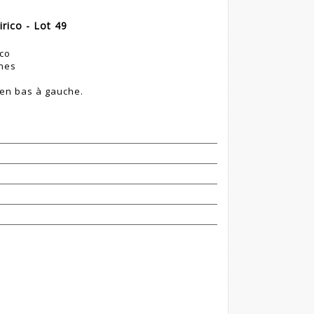
rico - Lot 49
ico
nnes
en bas à gauche.