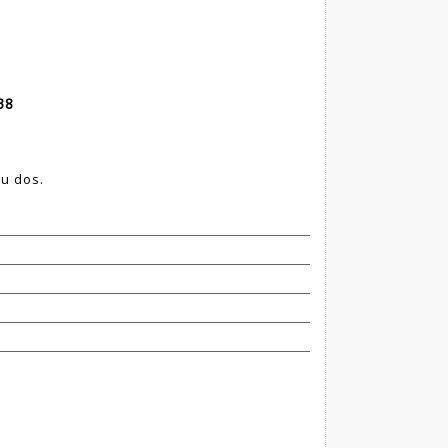
38
au dos.