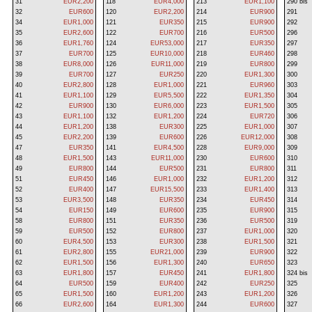
31
EUR2,200
118
EUR4,000
213
EUR1,100
290 bis
32
EUR600
120
EUR2,200
214
EUR900
291
34
EUR1,000
121
EUR350
215
EUR900
292
35
EUR2,600
122
EUR700
216
EUR500
296
36
EUR1,760
124
EUR53,000
217
EUR350
297
37
EUR700
125
EUR10,000
218
EUR460
298
38
EUR8,000
126
EUR11,000
219
EUR800
299
39
EUR700
127
EUR250
220
EUR1,300
300
40
EUR2,800
128
EUR1,000
221
EUR960
303
41
EUR1,100
129
EUR5,500
222
EUR1,350
304
42
EUR900
130
EUR6,000
223
EUR1,500
305
43
EUR1,100
132
EUR1,200
224
EUR720
306
44
EUR1,200
138
EUR300
225
EUR1,000
307
45
EUR2,200
139
EUR600
226
EUR12,000
308
47
EUR350
141
EUR4,500
228
EUR9,000
309
48
EUR1,500
143
EUR11,000
230
EUR600
310
49
EUR800
144
EUR500
231
EUR800
311
51
EUR450
146
EUR1,000
232
EUR1,200
312
52
EUR400
147
EUR15,500
233
EUR1,400
313
53
EUR3,500
148
EUR350
234
EUR450
314
54
EUR150
149
EUR600
235
EUR900
315
58
EUR800
151
EUR350
236
EUR500
319
59
EUR500
152
EUR800
237
EUR1,000
320
60
EUR4,500
153
EUR300
238
EUR1,500
321
61
EUR2,800
155
EUR21,000
239
EUR900
322
62
EUR1,500
156
EUR1,300
240
EUR650
323
63
EUR1,800
157
EUR450
241
EUR1,800
324 bis
64
EUR500
159
EUR400
242
EUR250
325
65
EUR1,500
160
EUR1,200
243
EUR1,200
326
66
EUR2,600
164
EUR1,300
244
EUR600
327