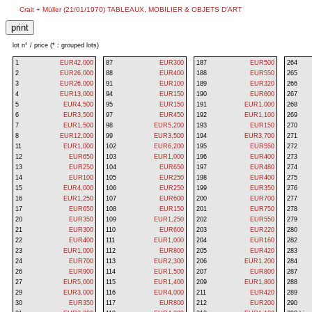
Crait + Müller (21/01/1970) TABLEAUX, MOBILIER & OBJETS D'ART
lot n° / price (* : grouped lots)
1
EUR42,000
87
EUR300
187
EUR500
264
2
EUR26,000
88
EUR400
188
EUR550
265
3
EUR26,000
91
EUR100
189
EUR320
266
4
EUR13,000
94
EUR150
190
EUR600
267
5
EUR4,500
95
EUR150
191
EUR1,000
268
6
EUR3,500
97
EUR450
192
EUR1,100
269
7
EUR1,500
98
EUR5,200
193
EUR150
270
8
EUR12,000
99
EUR3,500
194
EUR3,700
271
11
EUR1,000
102
EUR6,200
195
EUR550
272
12
EUR650
103
EUR1,000
196
EUR400
273
13
EUR250
104
EUR650
197
EUR480
274
14
EUR100
105
EUR250
198
EUR400
275
15
EUR4,000
106
EUR250
199
EUR350
276
16
EUR1,250
107
EUR600
200
EUR700
277
17
EUR650
108
EUR150
201
EUR750
278
20
EUR350
109
EUR1,250
202
EUR550
279
21
EUR300
110
EUR600
203
EUR220
280
22
EUR400
111
EUR1,000
204
EUR160
282
23
EUR1,000
112
EUR800
205
EUR420
283
24
EUR700
113
EUR2,300
206
EUR1,200
284
26
EUR900
114
EUR1,500
207
EUR800
287
27
EUR5,000
115
EUR1,400
209
EUR1,800
288
29
EUR3,000
116
EUR4,000
211
EUR420
289
30
EUR350
117
EUR800
212
EUR200
290