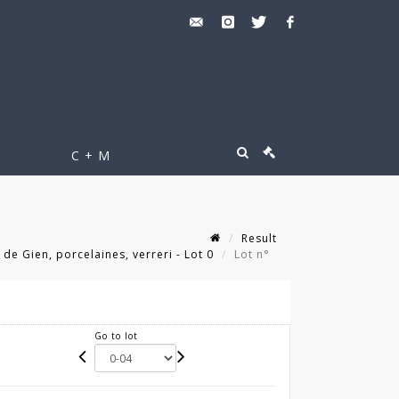
C + M
Result
e Gien, porcelaines, verreri - Lot 0
Lot n°
Go to lot