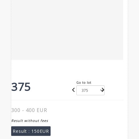
375
Go to lot
300 - 400 EUR
Result without fees
Result :
150EUR