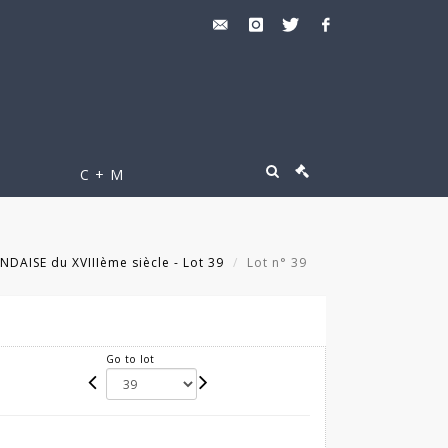
C + M
DAISE du XVIIIème siècle - Lot 39
Lot n° 39
Go to lot