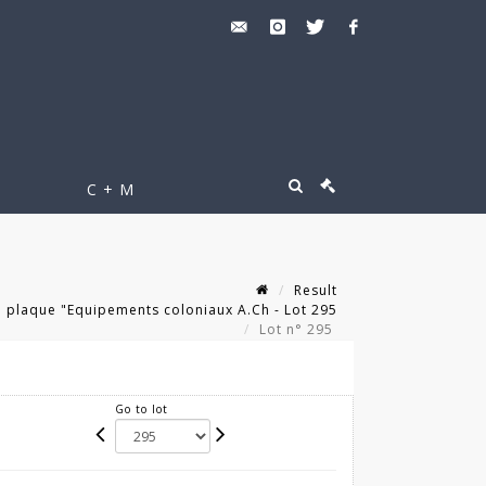
C + M
Result
e plaque "Equipements coloniaux A.Ch - Lot 295
Lot n° 295
Go to lot