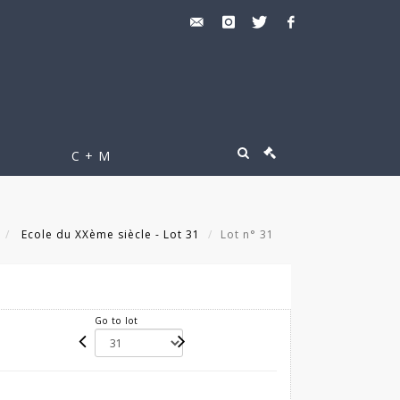
C + M
Ecole du XXème siècle - Lot 31
Lot n° 31
Go to lot