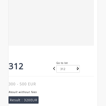
312
Go to lot
300 - 500 EUR
Result without fees
Result :
320EUR