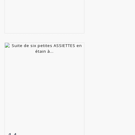
Item detail
Zoom