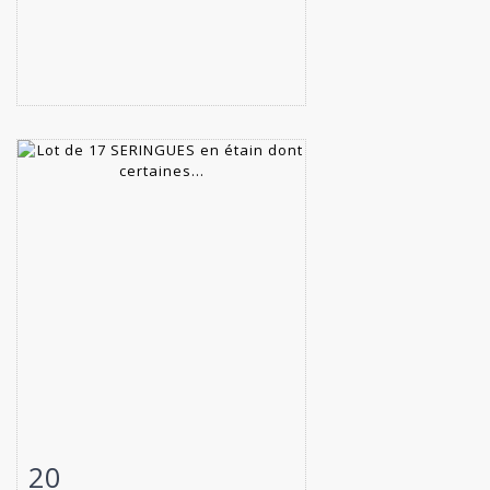
20
Item detail
Zoom