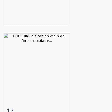
17
Item detail
Zoom