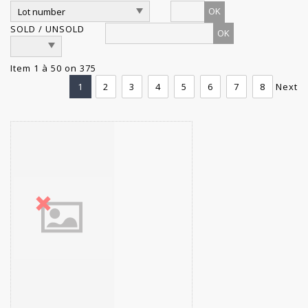
OK
SOLD / UNSOLD
Item 1 à 50 on 375
1
2
3
4
5
6
7
8
Next