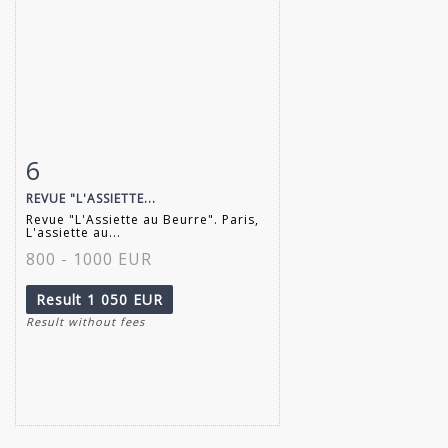
6
Item detail
Zoom
REVUE "L'ASSIETTE...
Revue "L'Assiette au Beurre". Paris,
L'assiette au...
800 - 1000 EUR
Result
1 050 EUR
Result without fees