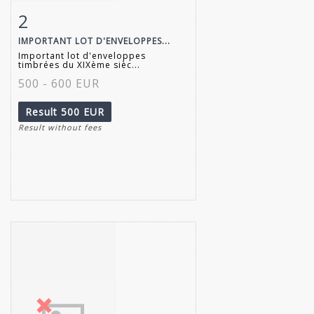
2
Item detail
Zoom
IMPORTANT LOT D'ENVELOPPES...
Important lot d'enveloppes
timbrées du XIXème sièc...
500 - 600 EUR
Result
500 EUR
Result without fees