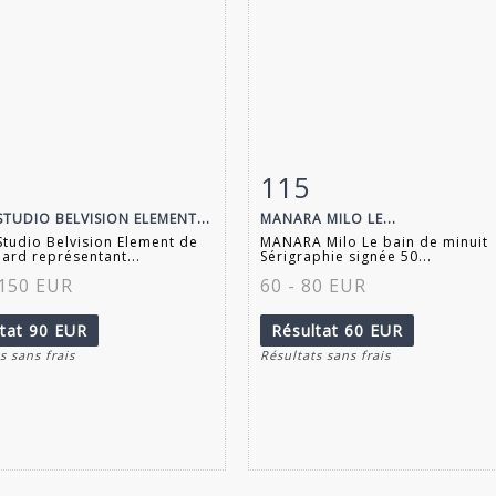
115
 détaillée
Zoom
Fiche détaillée
Zoo
STUDIO BELVISION ELEMENT...
MANARA MILO LE...
tudio Belvision Element de
MANARA Milo Le bain de minuit
ard représentant...
Sérigraphie signée 50...
 150 EUR
60 - 80 EUR
ltat
90 EUR
Résultat
60 EUR
s sans frais
Résultats sans frais