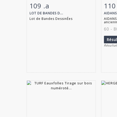
109 .a
110
Fiche détaillée
Zoom
Fiche
LOT DE BANDES D...
AIDANS
Lot de Bandes DessinÉes
AIDANS 
ancienn
60 - 
Résu
Résultat