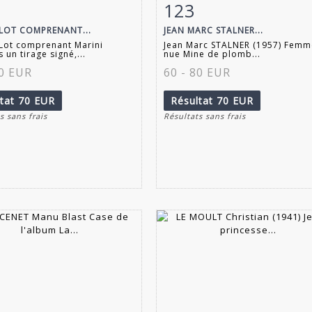
123
 détaillée
Zoom
Fiche détaillée
Zoo
 LOT COMPRENANT...
JEAN MARC STALNER...
Lot comprenant Marini
Jean Marc STALNER (1957) Femm
 un tirage signé,...
nue Mine de plomb...
50 EUR
60 - 80 EUR
ltat
70 EUR
Résultat
70 EUR
s sans frais
Résultats sans frais