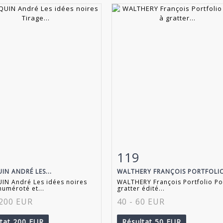
119
 détaillée
Zoom
Fiche détaillée
Zoo
IN ANDRÉ LES...
WALTHERY FRANÇOIS PORTFOLIO
IN André Les idées noires
WALTHERY François Portfolio Poi
numéroté et...
gratter édité...
 200 EUR
40 - 60 EUR
ltat
200 EUR
Résultat
50 EUR