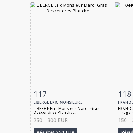
117
118
Fiche détaillée
Zoom
Fiche
LIBERGE ERIC MONSIEUR...
FRANQU
LIBERGE Eric Monsieur Mardi Gras
FRANQU
Descendres Planche...
Tirage 
250 - 300 EUR
150 -
Résultat
250 EUR
Résu