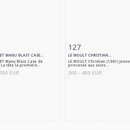
127
 détaillée
Zoom
Fiche détaillée
Zoo
ET MANU BLAST CASE...
LE MOULT CHRISTIAN...
ET Manu Blast Case de
LE MOULT Christian (1941) Jeune
 La tête la première...
princesse aux seins...
 700 EUR
300 - 400 EUR