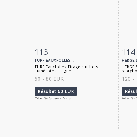
113
114
Fiche détaillée
Zoom
Fiche
TURF EAUXFOLLES...
HERGE 
TURF Eauxfolles Tirage sur bois
HERGE S
numéroté et signé...
storybo
60 - 80 EUR
120 -
Résultat
60 EUR
Résu
Résultats sans frais
Résultat