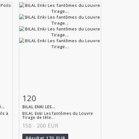
120
m
Fiche détaillée
Zoom
...
BILAL ENKI LES...
ls à
BILAL Enki Les fantômes du Louvre
Tirage de tête...
150 - 200 EUR
Résultat
170 EUR