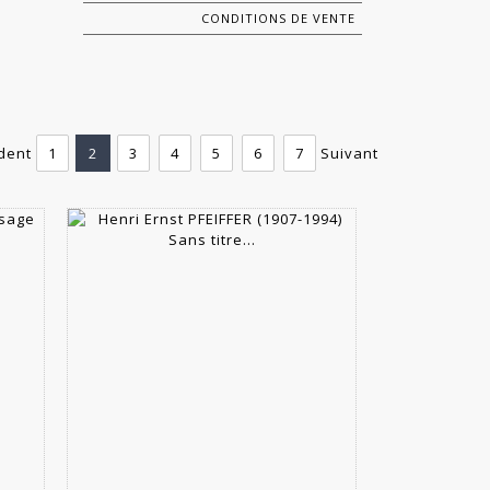
CONDITIONS DE VENTE
dent
1
2
3
4
5
6
7
Suivant