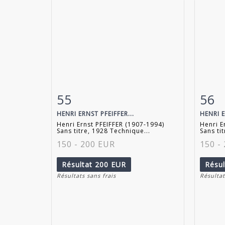
55
56
Fiche détaillée
Zoom
Fiche
HENRI ERNST PFEIFFER...
HENRI E
Henri Ernst PFEIFFER (1907-1994)
Henri E
Sans titre, 1928 Technique...
Sans ti
150 - 200 EUR
150 -
Résultat
200 EUR
Résu
Résultats sans frais
Résultat