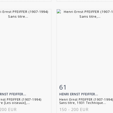
61
 détaillée
Zoom
Fiche détaillée
Zoo
RNST PFEIFFER...
HENRI ERNST PFEIFFER...
rnst PFEIFFER (1907-1994)
Henri Ernst PFEIFFER (1907-1994
re [Les oiseaux],...
Sans titre, 1931 Technique...
 200 EUR
150 - 200 EUR