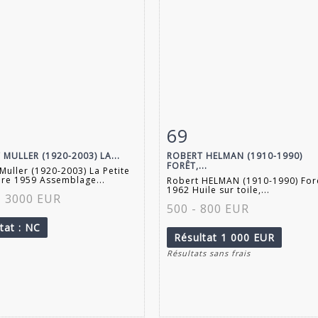
69
 détaillée
Zoom
Fiche détaillée
Zoo
MULLER (1920-2003) LA...
ROBERT HELMAN (1910-1990)
FORÊT,...
Muller (1920-2003) La Petite
re 1959 Assemblage...
Robert HELMAN (1910-1990) For
1962 Huile sur toile,...
- 3000 EUR
500 - 800 EUR
ltat
: NC
Résultat
1 000 EUR
Résultats sans frais