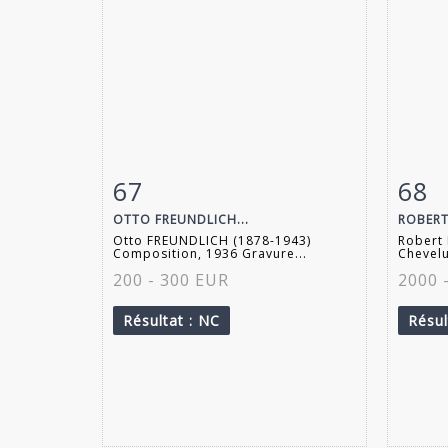
67
68
Fiche détaillée
Zoom
Fiche
OTTO FREUNDLICH...
ROBERT 
Otto FREUNDLICH (1878-1943)
Robert 
Composition, 1936 Gravure...
Chevelu
200 - 300 EUR
2000 
Résultat
: NC
Résu