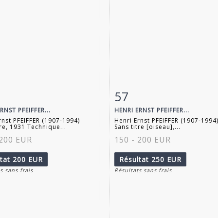
57
 détaillée
Zoom
Fiche détaillée
Zoo
RNST PFEIFFER...
HENRI ERNST PFEIFFER...
rnst PFEIFFER (1907-1994)
Henri Ernst PFEIFFER (1907-1994
tre, 1931 Technique...
Sans titre [oiseau],...
 200 EUR
150 - 200 EUR
ltat
200 EUR
Résultat
250 EUR
s sans frais
Résultats sans frais