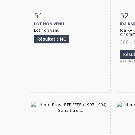
51
52
Fiche détaillée
Zoom
Fiche
LOT NON VENU
IDA KAR
Lot non venu
Ida KAR
d’homme
Résultat
: NC
300 -
Résu
Résultat