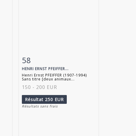
58
m
Fiche détaillée
Zoom
HENRI ERNST PFEIFFER...
)
Henri Ernst PFEIFFER (1907-1994)
Sans titre [deux animaux...
150 - 200 EUR
Résultat
250 EUR
Résultats sans frais