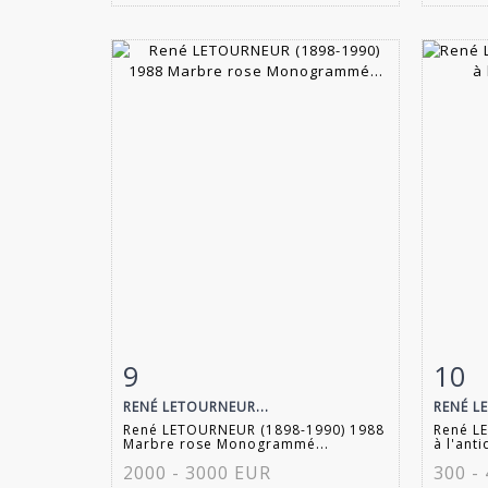
9
10
Fiche détaillée
Zoom
Fiche
RENÉ LETOURNEUR...
RENÉ L
René LETOURNEUR (1898-1990) 1988
René L
Marbre rose Monogrammé...
à l'ant
2000 - 3000 EUR
300 -