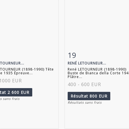
19
 détaillée
Zoom
Fiche détaillée
Zoo
ETOURNEUR...
RENÉ LETOURNEUR...
ETOURNEUR (1898-1990) Tête
René LETOURNEUR (1898-1990)
e 1935 Épreuve...
Buste de Bianca della Corte 19
Plâtre...
 1000 EUR
400 - 600 EUR
ltat
2 600 EUR
Résultat
800 EUR
s sans frais
Résultats sans frais