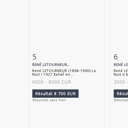
5
6
Fiche détaillée
Zoom
Fiche
RENÉ LETOURNEUR...
RENÉ L
René LETOURNEUR (1898-1990) La
René L
Nuit I 1927 Relief en...
Nuit II
6000 - 8000 EUR
2000 
Résultat
8 700 EUR
Résu
Résultats sans frais
Résultat