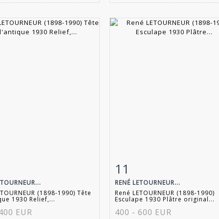
11
 détaillée
Zoom
Fiche détaillée
Zoo
ETOURNEUR...
RENÉ LETOURNEUR...
ETOURNEUR (1898-1990) Tête
René LETOURNEUR (1898-1990)
ique 1930 Relief,...
Esculape 1930 Plâtre original...
 400 EUR
400 - 600 EUR