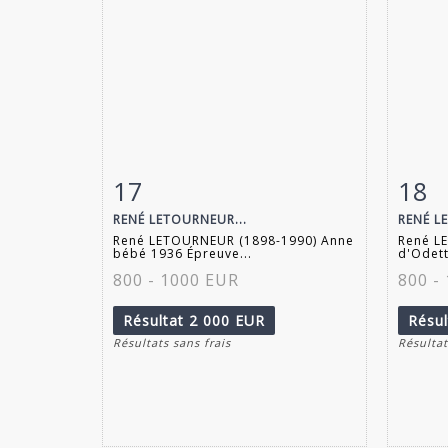
17
18
Fiche détaillée
Zoom
Fiche
RENÉ LETOURNEUR...
RENÉ L
René LETOURNEUR (1898-1990) Anne
René L
bébé 1936 Épreuve...
d'Odett
800 - 1000 EUR
800 -
Résultat
2 000 EUR
Résu
Résultats sans frais
Résultat