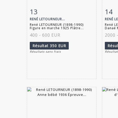
13
14
Fiche détaillée
Zoom
Fiche
RENÉ LETOURNEUR...
RENÉ L
René LETOURNEUR (1898-1990)
René L
Figure en marche 1925 Plâtre...
Danaé M
400 - 600 EUR
2000 
Résultat
350 EUR
Résu
Résultats sans frais
Résultat