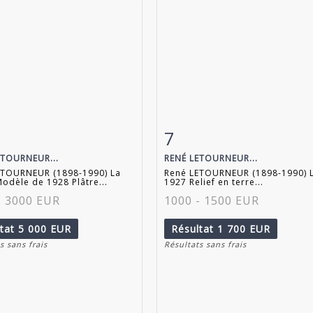
7
 détaillée
Zoom
Fiche détaillée
Zoo
ETOURNEUR...
RENÉ LETOURNEUR...
ETOURNEUR (1898-1990) La
René LETOURNEUR (1898-1990) 
 Modèle de 1928 Plâtre...
1927 Relief en terre...
- 3000 EUR
1000 - 1500 EUR
ltat
5 000 EUR
Résultat
1 700 EUR
s sans frais
Résultats sans frais